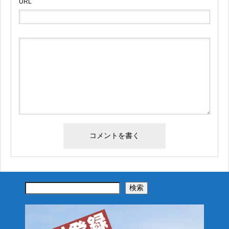
URL
検索