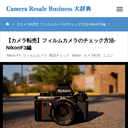
【カメラ転売】フィルムカメラのチェック方法-NikonF3編
カメラ転
【カメラ転売】フィルムカメラのチェック方法-
NikonF3編
Nikon F3
フィルムカメラ
商品チェック
Nikon
カメラ転売
ニコン